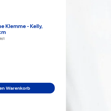
e Klemme - Kelly,
 cm
861
s
den Warenkorb