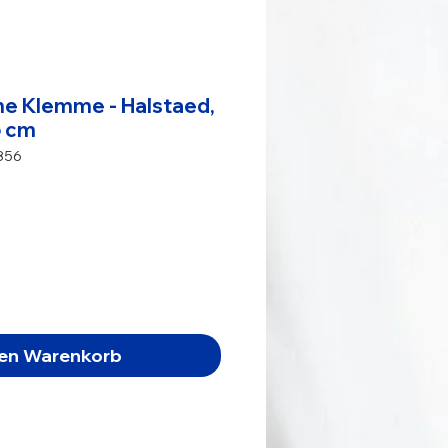
e Klemme - Halstaed,
5 cm
856
s
den Warenkorb