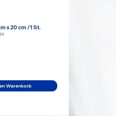
0 m x 20 cm /1 St.
453
s
den Warenkorb