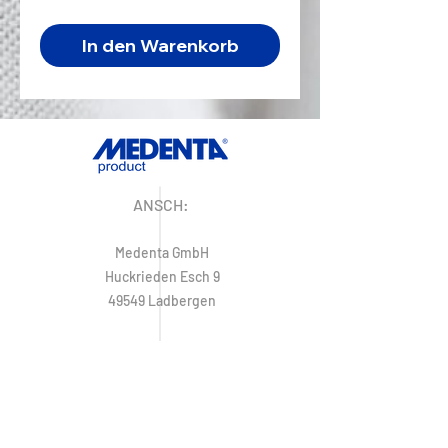
In den Warenkorb
ANSCH:
Medenta GmbH
Huckrieden Esch 9
49549 Ladbergen
KONTAKT:
E-Mail:
info@medenta.de
Tel:
+49 (0) 5485 2020
Fax:
+49 (0) 5485 2069
IMPRESSUM