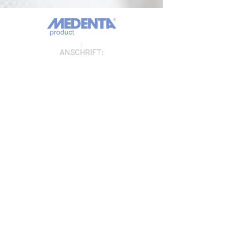
ANSCHRIFT:
Medenta GmbH
Huckrieden Esch 9
49549 Ladbergen
IMPRESSUM
ÖFFNUNGSZEITEN
Montag: 9:00 - 16:30 Uhr